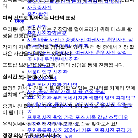
출장 사진 촬영 견적 문의(사원증/취업/행사)
다!
사원증사진
출장 촬영
여러 컷으로 찾아내는 나만의 표정
Blog
공지사항
우리동네사진관에서는 긴장감을 덜어드리기 위해 테스트 촬
증명사진잘찍는곳
영을 진행합니다.
시흥 배곧 사진관 증명사진 여권사진 취업사진 잘
찍는곳 배곧 우리동네사진관
각자의 자세와 표정을 점검할 수 있어, 여러 컷 중에서 가장 잘
진주 사진관 증명사진 여권사진 취업사진 잘찍는
나온 사진을 선택할 수 있습니다.
곳 시내 우리동네사진관
포토샵 보정 작업은 고객님과의 상담을 통해 진행됩니다.
전주 사진관
서울대입구 사진관
실시간 모니터링 시스템
강남역사진관
우리동네사진관 강남역
촬영하면서 사진을 바로 확인할 수 있는 모니터를 카메라 옆에
사진 출장 촬영 가격_비용 견적 문의
설치해 두었습니다.
홍대사진관 우리동네사진관 생활의 달인 홍대입구
역 메이크업 증명사진 여권사진 취업사진 잘찍는
증명사진 촬영 시, 자연스러운 자세와 표정을 찾는 데 큰 도움
곳
이 됩니다.
프로필사진 촬영 가격 포즈 서울 강남 스튜디오
우리동네사진관에서 가장 적합한 모습을 찾아보세요!
남자취업사진의 모든 것
주민등록증 사진 2024년 기준 : 민증사진 규격 가
정장 의상 무료 대여 서비스
격 메이크업까지 정리