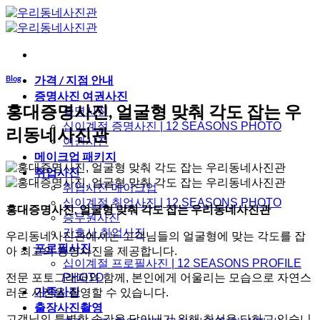
Skip
to
content
가격 / 지점 안내
Blog
증명사진 여권사진
홍대증명사진, 얼굴형 맞춰 각도 잡는 우
증명사진
십이계절 증명사진 | 12 SEASONS PHOTO
리동네사진관
여권사진
메이크업 패키지
취업사진
취업사진 메이크업
십이계절 취업사진 | 12 SEASONS PHOTO
홍대증명사진, 얼굴형 맞춰 각도 잡는 우리동네사진관
승무원사진
간호사 취업사진
우리동네사진관에서는 고객님들의 얼굴형에 맞는 각도를 잡
프로필사진
아 최고의 증명사진을 제공합니다.
십이계절 프로필사진 | 12 SEASONS PROFILE
전문 포토그래퍼와 함께, 본인에게 어울리는 모습으로 자연스
PHOTO
가족사진
러운 사진을 촬영할 수 있습니다.
출장사진촬영
고객님의 특별한 순간을 담아내기 위해 최선을 다하고 있습니