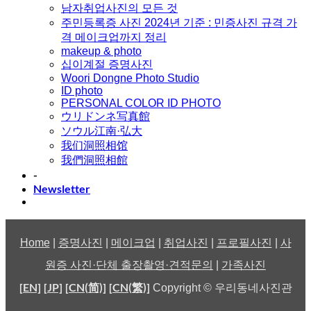
남자취업사진의 모든 것
주민등록증 사진 2024년 기준 : 민증사진 규격 가
격 메이크업까지 정리
makeup & photo
십이계절 증명사진
Woori Dongne Photo Studio
ID photo
PERSONAL COLOR ID PHOTO
ウリドンネ写真館
ソウル江南·弘大
我们洞照相馆
我們洞照相館
-
Newsletter
Home
|
증명사진
|
메이크업
|
취업사진
|
프로필사진
|
사
원증 사진·단체 출장촬영·견적문의
|
가족사진
[EN]
[JP]
[CN(简)]
[CN(繁)]
Copyright © 우리동네사진관