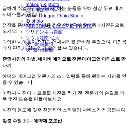
makeup & photo
급하게 취업사진을 찍어야 하는 분들을 위해 정장 무료 대여
십이계절 증명사진
서비스를 제공합니다.
Woori Dongne Photo Studio
ID photo
정장을 준비하기 어려운 경우 언제든지 우리동네사진관으로
PERSONAL COLOR ID PHOTO
오세요!
ウリドンネ写真館
ソウル江南·弘大
다양한 사이즈의 정장과 액세서리를 준비해 두었으며, 피팅룸
我们洞照相馆
에서 편하게 갈아입고 촬영할 수 있습니다.
我們洞照相館
증명사진의 마법, 네이버 예약으로 전문 메이크업 아티스트 만
나기
헤어와 메이크업 전문가의 스타일링을 통해 원하는 사진을 얻
을 수 있습니다.
이력서 사진이나 프로필 사진을 찍기 전, 전문가의 손길로 더
욱 멋진 모습을 만들어보세요.
사진의 용도에 맞춘 전문적인 스타일링 서비스가 제공됩니다.
맞춤 수정 1:1 – 예약제 포토샵