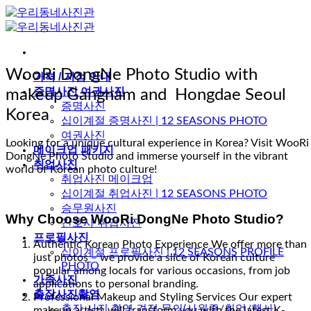
Skip
to
content
WooRi DongNe Photo Studio with
가격 / 지점 안내
증명사진 여권사진
makeup Gangnam and Hongdae Seoul
증명사진
Korea
십이계절 증명사진 | 12 SEASONS PHOTO
여권사진
Looking for a unique cultural experience in Korea? Visit WooRi
메이크업 패키지
DongNe Photo Studio and immerse yourself in the vibrant
취업사진
world of Korean photo culture!
취업사진 메이크업
십이계절 취업사진 | 12 SEASONS PHOTO
승무원사진
Why Choose WooRi DongNe Photo Studio?
간호사 취업사진
프로필사진
Authentic Korean Photo Experience We offer more than
십이계절 프로필사진 | 12 SEASONS PROFILE
just photos – we provide a slice of Korean culture
PHOTO
popular among locals for various occasions, from job
가족사진
applications to personal branding.
출장사진촬영
Professional Makeup and Styling Services Our expert
출장 사진 촬영 견적 문의(사원증/취업/행사)
makeup artists will transform you with the latest K-