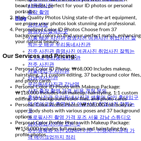
beauty trends, perfect for your ID photos or personal
사원증사진
portraits.
출장 촬영
High-Quality Photos Using state-of-the-art equipment,
Blog
we ensure your photos look stunning and professional.
공지사항
Personalized Color ID Photos Choose from 37
증명사진잘찍는곳
background colors to find your perfect match, enhancing
시흥 배곧 사진관 증명사진 여권사진 취업사진 잘
your natural beauty.
찍는곳 배곧 우리동네사진관
진주 사진관 증명사진 여권사진 취업사진 잘찍는
Our Services and Pricing:
곳 시내 우리동네사진관
전주 사진관
Personal Color ID Photo: ₩68,000 Includes makeup,
서울대입구 사진관
hairstyling, 1:1 custom editing, 37 background color files,
강남역사진관
and photo cards
우리동네사진관 강남역
Personal Color ID Photo with Makeup Package:
사진 출장 촬영 가격_비용 견적 문의
₩118,000 Includes full makeup, hairstyling, 1:1 custom
홍대사진관 우리동네사진관 생활의 달인 홍대입구
editing, 37 background color files, and photo cards
역 메이크업 증명사진 여권사진 취업사진 잘찍는
Personal Color Profile Photo: ₩108,000 Full-body or
upper body shots with various poses and 37 background
곳
options
프로필사진 촬영 가격 포즈 서울 강남 스튜디오
Personal Color Profile Photo with Makeup Package:
남자취업사진의 모든 것
₩158,000 Includes full makeup and hairstyling for
주민등록증 사진 2024년 기준 : 민증사진 규격 가
profile photos
격 메이크업까지 정리