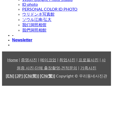
ID photo
PERSONAL COLOR ID PHOTO
ウリドンネ写真館
ソウル江南·弘大
我们洞照相馆
我們洞照相館
-
Newsletter
Home
|
증명사진
|
메이크업
|
취업사진
|
프로필사진
|
사
원증 사진·단체 출장촬영·견적문의
|
가족사진
[EN]
[JP]
[CN(简)]
[CN(繁)]
Copyright © 우리동네사진관