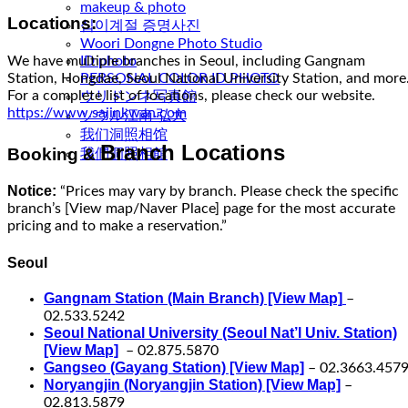
makeup & photo
Locations:
십이계절 증명사진
Woori Dongne Photo Studio
We have multiple branches in Seoul, including Gangnam
ID photo
Station, Hongdae, Seoul National University Station, and more
PERSONAL COLOR ID PHOTO
For a complete list of locations, please check our website.
ウリドンネ写真館
https://www.sajinkwan.com
ソウル江南·弘大
我们洞照相馆
Branch Locations
Booking &
我們洞照相館
Notice:
“Prices may vary by branch. Please check the specific
branch’s [View map/Naver Place] page for the most accurate
pricing and to make a reservation.”
Seoul
Gangnam Station (Main Branch) [View Map]
–
02.533.5242
Seoul National University (Seoul Nat’l Univ. Station)
[View Map]
– 02.875.5870
Gangseo (Gayang Station) [View Map]
– 02.3663.457
Noryangjin (Noryangjin Station) [View Map]
–
02.813.5879