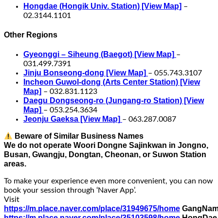
Hongdae (Hongik Univ. Station) [View Map]
–
02.3144.1101
Other Regions
Gyeonggi – Siheung (Baegot) [View Map]
–
031.499.7391
Jinju Bonseong-dong [View Map]
– 055.743.3107
Incheon Guwol-dong (Arts Center Station) [View
Map]
– 032.831.1123
Daegu Dongseong-ro (Jungang-ro Station) [View
Map]
– 053.254.3634
Jeonju Gaeksa [View Map]
– 063.287.0087
Beware of Similar Business Names
We do not operate Woori Dongne Sajinkwan in Jongno,
Busan, Gwangju, Dongtan, Cheonan, or Suwon Station
areas.
To make your experience even more convenient, you can now
book your session through ‘Naver App’.
Visit
https://m.place.naver.com/place/31949675/home
GangNa
https://m.place.naver.com/place/35103598/home
HongDae