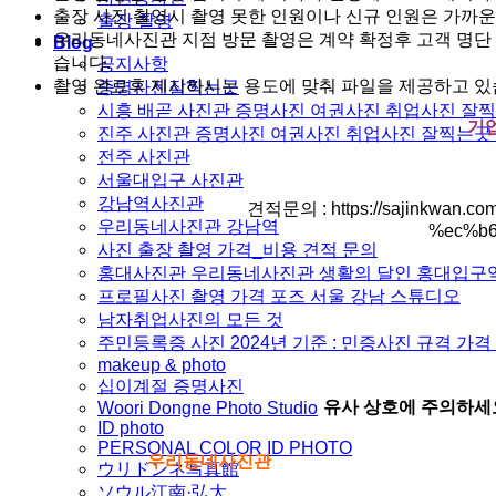
출장 사진 촬영시 촬영 못한 인원이나 신규 인원은 가까
출장 촬영
우리동네사진관 지점 방문 촬영은 계약 확정후 고객 명단
Blog
습니다.
공지사항
촬영 완료후 제시하시는 용도에 맞춰 파일을 제공하고 있
증명사진잘찍는곳
시흥 배곧 사진관 증명사진 여권사진 취업사진 잘
기업
진주 사진관 증명사진 여권사진 취업사진 잘찍는곳
전주 사진관
서울대입구 사진관
강남역사진관
견적문의 : https://sajinkwa
우리동네사진관 강남역
%ec%b
사진 출장 촬영 가격_비용 견적 문의
홍대사진관 우리동네사진관 생활의 달인 홍대입구
프로필사진 촬영 가격 포즈 서울 강남 스튜디오
남자취업사진의 모든 것
주민등록증 사진 2024년 기준 : 민증사진 규격 가
makeup & photo
십이계절 증명사진
유사 상호에 주의하세
Woori Dongne Photo Studio
ID photo
PERSONAL COLOR ID PHOTO
우리동네사진관
ウリドンネ写真館
ソウル江南·弘大