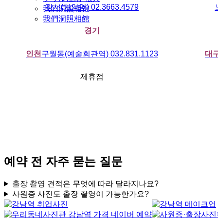
강서(가양역) 02.3663.4579
我们洞照相馆
我們洞照相館
경기
인천
구월동(예술회관역) 032.831.1123
대
제휴점
예약 전 자주 묻는 질문
출장 촬영 견적은 무엇에 따라 달라지나요?
사원증 사진도 출장 촬영이 가능한가요?