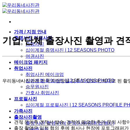
Skip
to
content
가격 / 지점 안내
증명사진 여권사진
기업·단체 출장사진 촬영과 견
증명사진
십이계절 증명사진 | 12 SEASONS PHOTO
여권사진
메이크업 패키지
취업사진
취업사진 메이크업
십이계절 취업사진 | 12 SEASONS PHOTO
우리동네사진관은 전국 지점망을 갖추고 있으며, 제대로 된 촬
승무원사진
간호사 취업사진
프로필사진
십이계절 프로필사진 | 12 SEASONS PROFILE P
가족사진
출장사진촬영
견적 문의후 견적서 발송. 견적에 필요한 추가 문의 사항
출장 사진 촬영 견적 문의(사원증/취업/행사)
출장 촬영은 일정 협의 후에 회사나 현장에 포토그래퍼가
사원증사진