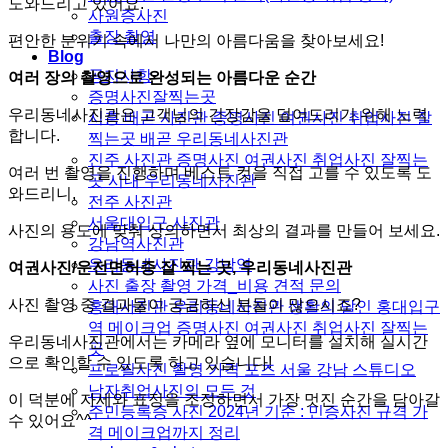
도와드리고 있어요.
사원증사진
출장 촬영
편안한 분위기 속에서 나만의 아름다움을 찾아보세요!
Blog
공지사항
여러 장의 촬영으로 완성되는 아름다운 순간
증명사진잘찍는곳
우리동네사진관은 고객님의 긴장감을 덜어드리기 위해 노력
시흥 배곧 사진관 증명사진 여권사진 취업사진 잘
합니다.
찍는곳 배곧 우리동네사진관
진주 사진관 증명사진 여권사진 취업사진 잘찍는
여러 번 촬영을 진행하며 베스트 컷을 직접 고를 수 있도록 도
곳 시내 우리동네사진관
와드리니,
전주 사진관
서울대입구 사진관
사진의 용도에 맞춰 상의하면서 최상의 결과를 만들어 보세요.
강남역사진관
우리동네사진관 강남역
여권사진/운전면허증 잘 찍는 곳, 우리동네사진관
사진 출장 촬영 가격_비용 견적 문의
사진 촬영 중 결과물이 궁금하신 분들이 많으시죠?
홍대사진관 우리동네사진관 생활의 달인 홍대입구
역 메이크업 증명사진 여권사진 취업사진 잘찍는
우리동네사진관에서는 카메라 옆에 모니터를 설치해 실시간
곳
으로 확인할 수 있도록 하고 있습니다!
프로필사진 촬영 가격 포즈 서울 강남 스튜디오
남자취업사진의 모든 것
이 덕분에 자세와 표정을 조정하면서 가장 멋진 순간을 담아갈
주민등록증 사진 2024년 기준 : 민증사진 규격 가
수 있어요^^
격 메이크업까지 정리