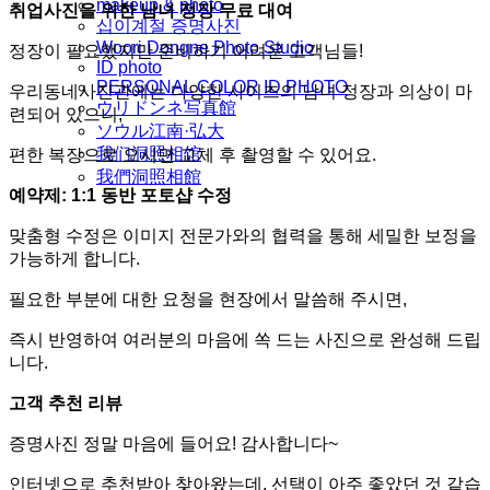
makeup & photo
취업사진을 위한 남녀 정장 무료 대여
십이계절 증명사진
Woori Dongne Photo Studio
정장이 필요했지만 준비하기 어려운 고객님들!
ID photo
PERSONAL COLOR ID PHOTO
우리동네사진관에는 다양한 사이즈의 남녀 정장과 의상이 마
ウリドンネ写真館
련되어 있으니,
ソウル江南·弘大
我们洞照相馆
편한 복장으로 오시면 교체 후 촬영할 수 있어요.
我們洞照相館
예약제: 1:1 동반 포토샵 수정
맞춤형 수정은 이미지 전문가와의 협력을 통해 세밀한 보정을
가능하게 합니다.
필요한 부분에 대한 요청을 현장에서 말씀해 주시면,
즉시 반영하여 여러분의 마음에 쏙 드는 사진으로 완성해 드립
니다.
고객 추천 리뷰
증명사진 정말 마음에 들어요! 감사합니다~
인터넷으로 추천받아 찾아왔는데, 선택이 아주 좋았던 것 같습