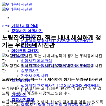
Skip
to
content
가격 / 지점 안내
미분류
증명사진 여권사진
증명사진
노량진여권사진, 찍는 내내 세심하게 챙
십이계절 증명사진 | 12 SEASONS PHOTO
기는 우리동네사진관
여권사진
메이크업 패키지
취업사진
취업사진 메이크업
십이계절 취업사진 | 12 SEASONS PHOTO
승무원사진
간호사 취업사진
노량진여권사진, 찍는 내내 세심하게 챙기는 우리동네사진관
프로필사진
십이계절 프로필사진 | 12 SEASONS PROFILE
우리동네사진관에서는 고객님들이 편안하게 촬영하실 수 있
PHOTO
도록 다양한 서비스를 제공하고 있습니다.
가족사진
출장사진촬영
여권사진부터 취업사진까지, 최상의 결과물을 얻을 수 있도록
출장 사진 촬영 견적 문의(사원증/취업/행사)