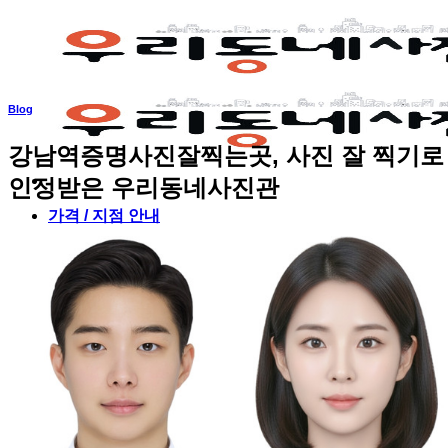
Skip
to
content
Blog
강남역증명사진잘찍는곳, 사진 잘 찍기로
인정받은 우리동네사진관
가격 / 지점 안내
증명사진 여권사진
증명사진
십이계절 증명사진 | 12 SEASONS PHOTO
여권사진
메이크업 패키지
취업사진
취업사진 메이크업
십이계절 취업사진 | 12 SEASONS PHOTO
승무원사진
간호사 취업사진
프로필사진