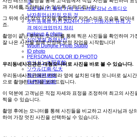
사전 테스트 촬영을 통해 고객님께서 직접 사진을 확인하며 표
곳
과 자세를 조정하실 수 있도록 도와드립니다.
프로필사진 촬영 가격 포즈 서울 강남 스튜디오
남자취업사진의 모든 것
그 뒤에 여러 장의 사진을 촬영하여 자연스러운 모습을 담아내
주민등록증 사진 2024년 기준 : 민증사진 규격 가
죠.
격 메이크업까지 정리
makeup & photo
촬영이 끝난 후에는 모니터를 통해 찍은 사진들을 확인하며 가
십이계절 증명사진
잘 나온 사진을 함께 선정해 보정 작업을 시작합니다!
Woori Dongne Photo Studio
ID photo
PERSONAL COLOR ID PHOTO
ウリドンネ写真館
우리동네사진관은 대형모니터로 사진을 바로 볼 수 있습니다.
ソウル江南·弘大
우리동네사진관에선 카메라 옆에 설치된 대형 모니터로 실시간
我们洞照相馆
으로 촬영한 사진을 보여드립니다.
我們洞照相館
이 덕분에 고객님은 직접 자세와 표정을 조정하며 최고의 사진
찍을 수 있습니다.
촬영 후에는 모니터를 통해 사진들을 비교하고 사진사님과 상
하여 가장 멋진 사진을 선택하실 수 있습니다.