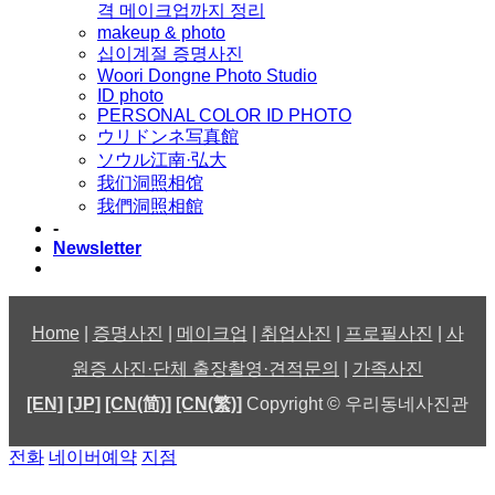
격 메이크업까지 정리
makeup & photo
십이계절 증명사진
Woori Dongne Photo Studio
ID photo
PERSONAL COLOR ID PHOTO
ウリドンネ写真館
ソウル江南·弘大
我们洞照相馆
我們洞照相館
-
Newsletter
Home
|
증명사진
|
메이크업
|
취업사진
|
프로필사진
|
사
원증 사진·단체 출장촬영·견적문의
|
가족사진
[EN]
[JP]
[CN(简)]
[CN(繁)]
Copyright © 우리동네사진관
전화
네이버예약
지점