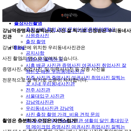
십이계절 프로필사진 | 12 SEASONS PROFILE
PHOTO
가족사진
출장사진촬영
출장 사진 촬영 견적 문의(사원증/취업/행사)
강남역증명사진잘찍는곳, 사진 잘 찍기로 인정받은 우리동네사
사원증사진
진관
출장 촬영
강남역 인근에 위치한 우리동네사진관은
Blog
공지사항
사진 촬영의 명소로 알려져 있습니다.
증명사진잘찍는곳
시흥 배곧 사진관 증명사진 여권사진 취업사진 잘
증명사진, 취업사진, 및 이력서사진 등 각종 사진을
찍는곳 배곧 우리동네사진관
진주 사진관 증명사진 여권사진 취업사진 잘찍는
전문적으로 잘 찍기로 소문이 자자합니다.
곳 시내 우리동네사진관
전주 사진관
서울대입구 사진관
강남역사진관
우리동네사진관 강남역
사진 출장 촬영 가격_비용 견적 문의
촬영은 충분하게 수정은 자연스럽게!
홍대사진관 우리동네사진관 생활의 달인 홍대입구
역 메이크업 증명사진 여권사진 취업사진 잘찍는