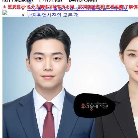
곳
⚠ 重要提示:各分店價格可能有所不同。訪問前請查看[查看地圖]了解價
프로필사진 촬영 가격 포즈 서울 강남 스튜디오
남자취업사진의 모든 것
주민등록증 사진 2024년 기준 : 민증사진 규격 가
격 메이크업까지 정리
makeup & photo
십이계절 증명사진
Woori Dongne Photo Studio
ID photo
PERSONAL COLOR ID PHOTO
ウリドンネ写真館
ソウル江南·弘大
我们洞照相馆
我們洞照相館