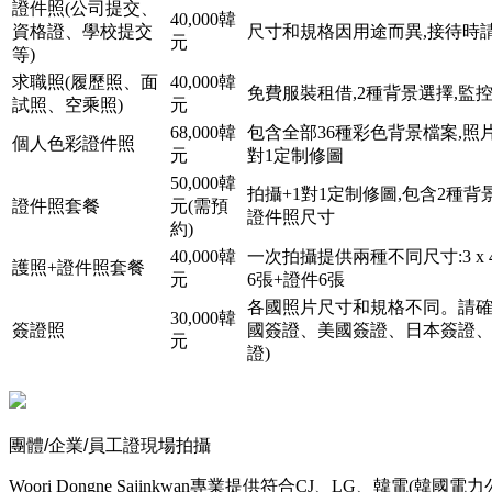
證件照(公司提交、
40,000韓
資格證、學校提交
尺寸和規格因用途而異,接待時
元
等)
求職照(履歷照、面
40,000韓
免費服裝租借,2種背景選擇,監
試照、空乘照)
元
68,000韓
包含全部36種彩色背景檔案,照片
個人色彩證件照
元
對1定制修圖
50,000韓
拍攝+1對1定制修圖,包含2種
證件照套餐
元(需預
證件照尺寸
約)
40,000韓
一次拍攝提供兩種不同尺寸:3 x 4cm +
護照+證件照套餐
元
6張+證件6張
各國照片尺寸和規格不同。請確
30,000韓
簽證照
國簽證、美國簽證、日本簽證
元
證)
團體/企業/員工證現場拍攝
Woori Dongne Sajinkwan專業提供符合CJ、LG、韓電(韓國