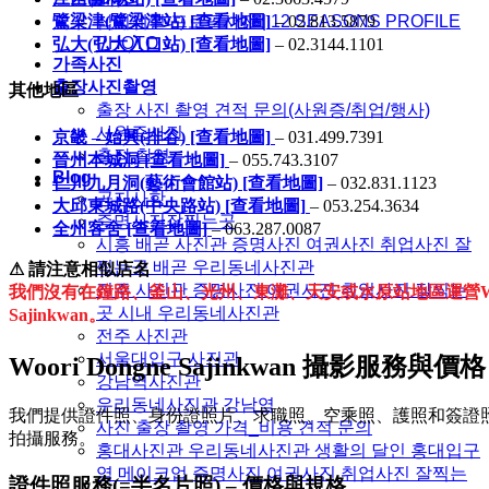
십이계절 프로필사진 | 12 SEASONS PROFILE
鷺梁津(鷺梁津站) [查看地圖]
– 02.813.5879
PHOTO
弘大(弘大入口站) [查看地圖]
– 02.3144.1101
가족사진
출장사진촬영
其他地區
출장 사진 촬영 견적 문의(사원증/취업/행사)
사원증사진
京畿 – 始興(排谷) [查看地圖]
– 031.499.7391
출장 촬영
晉州本城洞 [查看地圖]
– 055.743.3107
Blog
仁川九月洞(藝術會館站) [查看地圖]
– 032.831.1123
공지사항
大邱東城路(中央路站) [查看地圖]
– 053.254.3634
증명사진잘찍는곳
全州客舍 [查看地圖]
– 063.287.0087
시흥 배곧 사진관 증명사진 여권사진 취업사진 잘
찍는곳 배곧 우리동네사진관
⚠ 請注意相似店名
진주 사진관 증명사진 여권사진 취업사진 잘찍는
我們沒有在鐘路、釜山、光州、東灘、天安或水原站地區運營Woori
곳 시내 우리동네사진관
Sajinkwan。
전주 사진관
서울대입구 사진관
Woori Dongne Sajinkwan 攝影服務與價格
강남역사진관
우리동네사진관 강남역
我們提供證件照、身份證照片、求職照、空乘照、護照和簽證
사진 출장 촬영 가격_비용 견적 문의
拍攝服務。
홍대사진관 우리동네사진관 생활의 달인 홍대입구
역 메이크업 증명사진 여권사진 취업사진 잘찍는
證件照服務(=半名片照) – 價格與規格