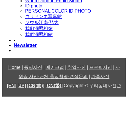
Woori Dongne Photo Studio
ID photo
PERSONAL COLOR ID PHOTO
ウリドンネ写真館
ソウル江南·弘大
我们洞照相馆
我們洞照相館
-
Newsletter
Home
|
증명사진
|
메이크업
|
취업사진
|
프로필사진
|
사
원증 사진·단체 출장촬영·견적문의
|
가족사진
[EN]
[JP]
[CN(简)]
[CN(繁)]
Copyright © 우리동네사진관