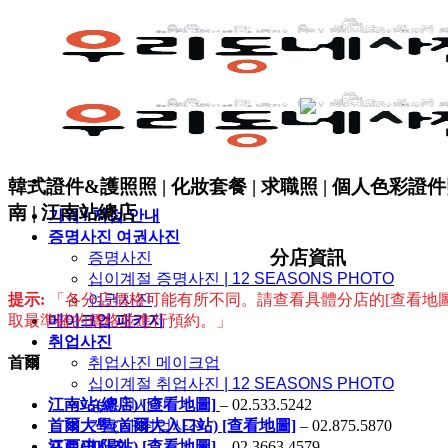
Skip
to
content
韓式證件&護照照 | 化妝套餐 | 求職照 | 個人色彩證件照
南 | 江南站總店
가격 / 지점 안내
증명사진 여권사진
分店資訊
증명사진
십이계절 증명사진 | 12 SEASONS PHOTO
提示:
「各分店價格可能有所不同。請查看具體分店的[查看地圖/Nav
여권사진
取最準確的價格並進行預約。」
메이크업 패키지
취업사진
首爾
취업사진 메이크업
십이계절 취업사진 | 12 SEASONS PHOTO
승무원사진
江南站(總店) [查看地圖]
– 02.533.5242
간호사 취업사진
首爾大學(首爾大入口站) [查看地圖]
– 02.875.5870
프로필사진
江西(加陽站) [查看地圖]
– 02.3663.4579