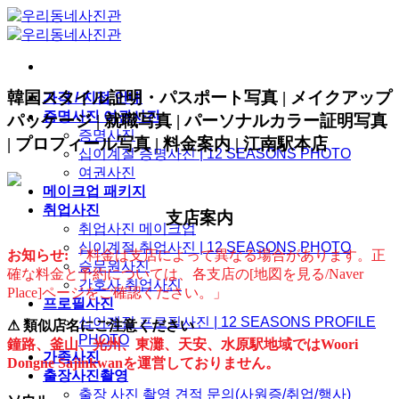
Skip
to
content
韓国スタイル証明・パスポート写真 | メイクアップ
가격 / 지점 안내
증명사진 여권사진
パッケージ | 就職写真 | パーソナルカラー証明写真
증명사진
| プロフィール写真 | 料金案内 | 江南駅本店
십이계절 증명사진 | 12 SEASONS PHOTO
여권사진
메이크업 패키지
취업사진
支店案内
취업사진 메이크업
십이계절 취업사진 | 12 SEASONS PHOTO
お知らせ:
「料金は支店によって異なる場合があります。正
승무원사진
確な料金と予約については、各支店の[地図を見る/Naver
간호사 취업사진
Place]ページをご確認ください。」
프로필사진
십이계절 프로필사진 | 12 SEASONS PROFILE
⚠ 類似店名にご注意ください
PHOTO
鐘路、釜山、光州、東灘、天安、水原駅地域ではWoori
가족사진
Dongne Sajinkwanを運営しておりません。
출장사진촬영
출장 사진 촬영 견적 문의(사원증/취업/행사)