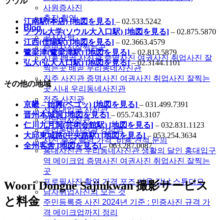
ソウル
사원증사진
출장 촬영
江南駅(本店) [地図を見る]
– 02.533.5242
Blog
ソウル大学(ソウル大入口駅) [地図を見る]
– 02.875.5870
공지사항
江西(佳陽駅) [地図を見る]
– 02.3663.4579
증명사진잘찍는곳
鷺梁津(鷺梁津駅) [地図を見る]
– 02.813.5879
시흥 배곧 사진관 증명사진 여권사진 취업사진 잘
弘大(弘大入口駅) [地図を見る]
– 02.3144.1101
찍는곳 배곧 우리동네사진관
진주 사진관 증명사진 여권사진 취업사진 잘찍는
その他の地域
곳 시내 우리동네사진관
전주 사진관
京畿 – 始興(ペゴッ) [地図を見る]
– 031.499.7391
서울대입구 사진관
晋州本城洞 [地図を見る]
– 055.743.3107
강남역사진관
仁川九月洞(芸術会館駅) [地図を見る]
– 032.831.1123
우리동네사진관 강남역
大邱東城路(中央路駅) [地図を見る]
– 053.254.3634
사진 출장 촬영 가격_비용 견적 문의
全州客舎 [地図を見る]
– 063.287.0087
홍대사진관 우리동네사진관 생활의 달인 홍대입구
역 메이크업 증명사진 여권사진 취업사진 잘찍는
곳
프로필사진 촬영 가격 포즈 서울 강남 스튜디오
Woori Dongne Sajinkwan 撮影サービス
남자취업사진의 모든 것
と料金
주민등록증 사진 2024년 기준 : 민증사진 규격 가
격 메이크업까지 정리