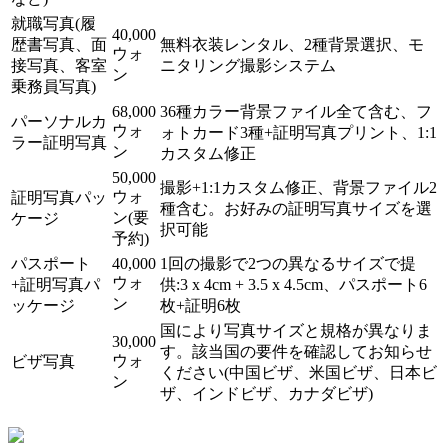
就職写真(履
40,000
歴書写真、面
無料衣装レンタル、2種背景選択、モ
ウォ
接写真、客室
ニタリング撮影システム
ン
乗務員写真)
68,000
36種カラー背景ファイル全て含む、フ
パーソナルカ
ウォ
ォトカード3種+証明写真プリント、1:1
ラー証明写真
ン
カスタム修正
50,000
撮影+1:1カスタム修正、背景ファイル2
ウォ
証明写真パッ
種含む。お好みの証明写真サイズを選
ン(要
ケージ
択可能
予約)
パスポート
40,000
1回の撮影で2つの異なるサイズで提
ウォ
+証明写真パ
供:3 x 4cm + 3.5 x 4.5cm、パスポート6
ン
ッケージ
枚+証明6枚
国により写真サイズと規格が異なりま
30,000
す。該当国の要件を確認してお知らせ
ウォ
ビザ写真
ください(中国ビザ、米国ビザ、日本ビ
ン
ザ、インドビザ、カナダビザ)