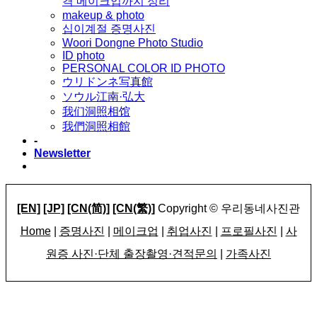
격 메이크업까지 정리
makeup & photo
십이계절 증명사진
Woori Dongne Photo Studio
ID photo
PERSONAL COLOR ID PHOTO
ウリドンネ写真館
ソウル江南·弘大
我们洞照相馆
我們洞照相館
-
Newsletter
[EN]
[JP]
[CN(简)]
[CN(繁)]
Copyright © 우리동네사진관
Home
|
증명사진
|
메이크업
|
취업사진
|
프로필사진
|
사
원증 사진·단체 출장촬영·견적문의
|
가족사진