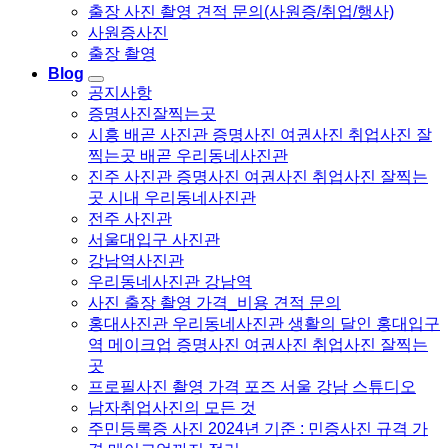
출장 사진 촬영 견적 문의(사원증/취업/행사)
사원증사진
출장 촬영
Blog
공지사항
증명사진잘찍는곳
시흥 배곧 사진관 증명사진 여권사진 취업사진 잘
찍는곳 배곧 우리동네사진관
진주 사진관 증명사진 여권사진 취업사진 잘찍는
곳 시내 우리동네사진관
전주 사진관
서울대입구 사진관
강남역사진관
우리동네사진관 강남역
사진 출장 촬영 가격_비용 견적 문의
홍대사진관 우리동네사진관 생활의 달인 홍대입구
역 메이크업 증명사진 여권사진 취업사진 잘찍는
곳
프로필사진 촬영 가격 포즈 서울 강남 스튜디오
남자취업사진의 모든 것
주민등록증 사진 2024년 기준 : 민증사진 규격 가