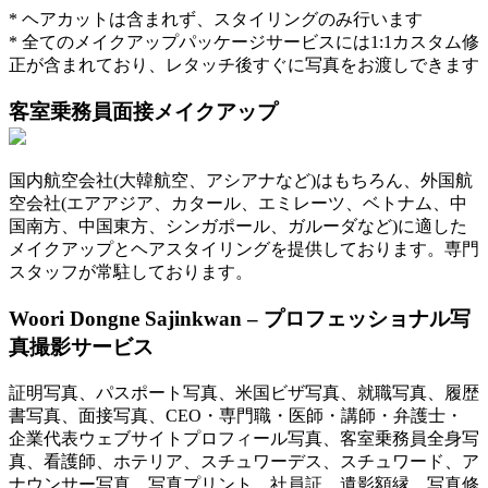
* ヘアカットは含まれず、スタイリングのみ行います
* 全てのメイクアップパッケージサービスには1:1カスタム修
正が含まれており、レタッチ後すぐに写真をお渡しできます
客室乗務員面接メイクアップ
国内航空会社(大韓航空、アシアナなど)はもちろん、外国航
空会社(エアアジア、カタール、エミレーツ、ベトナム、中
国南方、中国東方、シンガポール、ガルーダなど)に適した
メイクアップとヘアスタイリングを提供しております。専門
スタッフが常駐しております。
Woori Dongne Sajinkwan – プロフェッショナル写
真撮影サービス
証明写真、パスポート写真、米国ビザ写真、就職写真、履歴
書写真、面接写真、CEO・専門職・医師・講師・弁護士・
企業代表ウェブサイトプロフィール写真、客室乗務員全身写
真、看護師、ホテリア、スチュワーデス、スチュワード、ア
ナウンサー写真、写真プリント、社員証、遺影額縁、写真修