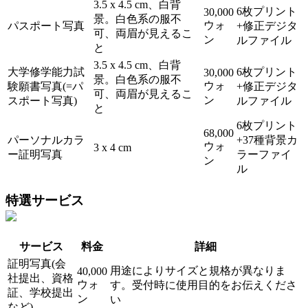
3.5 x 4.5 cm、白背
6枚プリント
30,000
景。白色系の服不
ウォ
パスポート写真
+修正デジタ
可、両眉が見えるこ
ン
ルファイル
と
3.5 x 4.5 cm、白背
大学修学能力試
6枚プリント
30,000
景。白色系の服不
ウォ
験願書写真(=パ
+修正デジタ
可、両眉が見えるこ
ン
スポート写真)
ルファイル
と
6枚プリント
68,000
パーソナルカラ
+37種背景カ
ウォ
3 x 4 cm
ー証明写真
ラーファイ
ン
ル
特選サービス
サービス
料金
詳細
証明写真(会
用途によりサイズと規格が異なりま
40,000
社提出、資格
ウォ
す。受付時に使用目的をお伝えくださ
証、学校提出
ン
い
など)