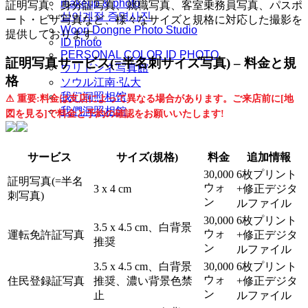
makeup & photo
証明写真、身分証写真、就職写真、客室乗務員写真、パスポ
십이계절 증명사진
ート・ビザ写真など、様々なサイズと規格に対応した撮影を
Woori Dongne Photo Studio
提供しております。
ID photo
PERSONAL COLOR ID PHOTO
証明写真サービス(=半名刺サイズ写真) – 料金と規
ウリドンネ写真館
格
ソウル江南·弘大
我们洞照相馆
⚠ 重要:料金は支店によって異なる場合があります。ご来店前に[地
我們洞照相館
図を見る]で料金と予約の確認をお願いいたします!
サービス
サイズ(規格)
料金
追加情報
30,000
6枚プリント
証明写真(=半名
ウォ
3 x 4 cm
+修正デジタ
刺写真)
ン
ルファイル
30,000
6枚プリント
3.5 x 4.5 cm、白背景
ウォ
運転免許証写真
+修正デジタ
推奨
ン
ルファイル
3.5 x 4.5 cm、白背景
30,000
6枚プリント
ウォ
住民登録証写真
推奨、濃い背景色禁
+修正デジタ
ン
止
ルファイル