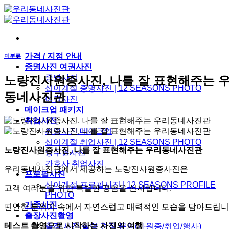
Skip
to
content
가격 / 지점 안내
미분류
증명사진 여권사진
증명사진
노량진사원증사진, 나를 잘 표현해주는 
십이계절 증명사진 | 12 SEASONS PHOTO
동네사진관
여권사진
메이크업 패키지
취업사진
취업사진 메이크업
십이계절 취업사진 | 12 SEASONS PHOTO
노량진사원증사진, 나를 잘 표현해주는 우리동네사진관
승무원사진
간호사 취업사진
우리동네사진관에서 제공하는 노량진사원증사진은
프로필사진
십이계절 프로필사진 | 12 SEASONS PROFILE
고객 여러분을 위한 특별한 경험을 선사합니다.
PHOTO
가족사진
편안한 분위기 속에서 자연스럽고 매력적인 모습을 담아드립니
출장사진촬영
테스트 촬영으로 시작하는 사진의 여행
출장 사진 촬영 견적 문의(사원증/취업/행사)