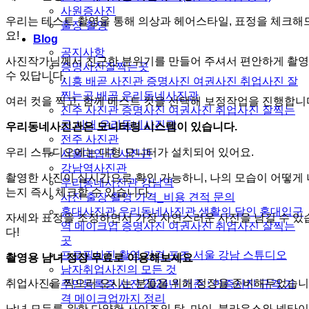
사원증사진
우리는 테스트 촬영을 통해 의상과 헤어스타일, 표정을 체크해
출장 촬영
요!
Blog
공지사항
사진작가님께서 친근한 분위기를 만들어 주셔서 편안하게 촬
증명사진잘찍는곳
수 있답니다.
시흥 배곧 사진관 증명사진 여권사진 취업사진 잘
찍는곳 배곧 우리동네사진관
여러 컷을 찍고, 함께 베스트 컷을 선택해 보정작업을 진행합니
진주 사진관 증명사진 여권사진 취업사진 잘찍는
곳 시내 우리동네사진관
우리동네사진관은 모니터링 시스템이 있습니다.
전주 사진관
우리 스튜디오에는 대형 모니터가 설치되어 있어요.
서울대입구 사진관
강남역사진관
촬영한 사진이 실시간으로 확인 가능하니, 나의 모습이 어떻게
우리동네사진관 강남역
는지 즉시 체크할 수 있습니다.
사진 출장 촬영 가격_비용 견적 문의
홍대사진관 우리동네사진관 생활의 달인 홍대입구
자세와 표정을 조정하면서 가장 자연스러운 사진을 남길 수 있
역 메이크업 증명사진 여권사진 취업사진 잘찍는
다!
곳
프로필사진 촬영 가격 포즈 서울 강남 스튜디오
촬영용 남녀 정장 무료로 이용해보세요
남자취업사진의 모든 것
취업사진을 찍으러 오시는 분들을 위해 정장을 준비해두었습니
주민등록증 사진 2024년 기준 : 민증사진 규격 가
격 메이크업까지 정리
남녀 모두를 위한 다양한 사이즈의 탑, 마이, 블라우스와 넥타