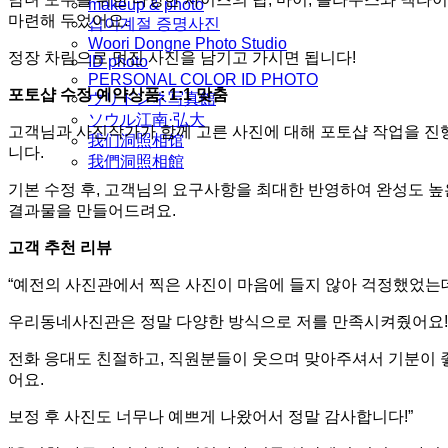
makeup & photo
마련해 두었어요.
십이계절 증명사진
Woori Dongne Photo Studio
정장 차림으로 멋진 사진을 남기고 가시면 됩니다!
ID photo
PERSONAL COLOR ID PHOTO
포토샵 수정 예약상품: 1:1 맞춤
ウリドンネ写真館
ソウル江南·弘大
고객님과 사진작가가 함께 고른 사진에 대해 포토샵 작업을 진
我们洞照相馆
니다.
我們洞照相館
기본 수정 후, 고객님의 요구사항을 최대한 반영하여 완성도 높
결과물을 만들어드려요.
고객 추천 리뷰
“예전의 사진관에서 찍은 사진이 마음에 들지 않아 걱정했었는
우리동네사진관은 정말 다양한 방식으로 저를 만족시켜줬어요!
전화 응대도 친절하고, 직원분들이 웃으며 맞아주셔서 기분이 
어요.
보정 후 사진도 너무나 예쁘게 나왔어서 정말 감사합니다!”