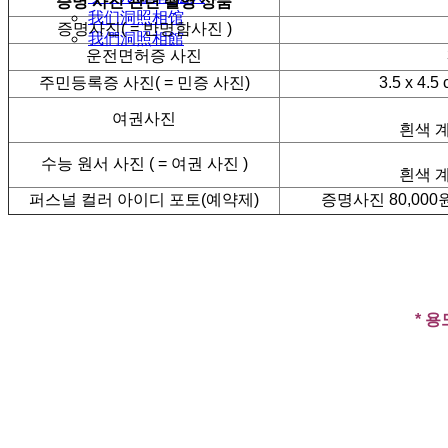
증명 사진 관련 촬영 상품
我们洞照相馆
증명사진( = 반명함사진 )
我們洞照相館
운전면허증 사진
주민등록증 사진( = 민증 사진)
3.5 x 4
여권사진
흰색 계
수능 원서 사진 ( = 여권 사진 )
흰색 계
퍼스널 컬러 아이디 포토(예약제)
증명사진 80,000원
* 