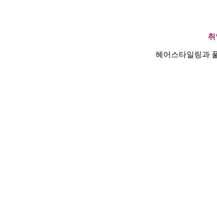
취
헤어스타일링과 풀메