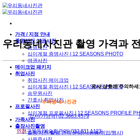
Skip
to
content
가격 / 지점 안내
증명사진 여권사진
우리동네사진관 촬영 가격과 전
증명사진
십이계절 증명사진 | 12 SEASONS PHOTO
여권사진
메이크업 패키지
취업사진
취업사진 메이크업
유사 상호에 주의하세
십이계절 취업사진 | 12 SEASONS PHOTO
승무원사진
간호사 취업사진
우리동네사진관
프로필사진
십이계절 프로필사진 | 12 SEASONS PROFILE P
강서(가양역) 02.3663.4579
가족사진
출장사진촬영
인천
구월동(예술회관역) 032.831.1123
출장 사진 촬영 견적 문의(사원증/취업/행사)
사원증사진