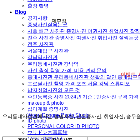
출장 촬영
Blog
공지사항
제휴점
증명사진잘찍는곳
시흥 배곧 사진관 증명사진 여권사진 취업사진 잘
진주 사진관 증명사진 여권사진 취업사진 잘찍는곳
전주 사진관
서울대입구 사진관
강남역사진관
우리동네사진관 강남역
사진 출장 촬영 가격_비용 견적 문의
이벤트, 
홍대사진관 우리동네사진관 생활의 달인 홍대입구
프로필사진 촬영 가격 포즈 서울 강남 스튜디오
남자취업사진의 모든 것
주민등록증 사진 2024년 기준 : 민증사진 규격 가
makeup & photo
십이계절 증명사진
Woori Dongne Photo Studio
우리동네사진관에서는 증명사진, 신분증사진, 취업사진, 승무원사
ID photo
PERSONAL COLOR ID PHOTO
ウリドンネ写真館
ソウル江南·弘大