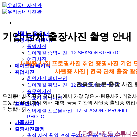
Skip
to
content
가격 / 지점 안내
기업·단체 출장사진 촬영 안내
증명사진 여권사진
증명사진
십이계절 증명사진 | 12 SEASONS PHOTO
여권사진
사원증 사진 프로필사진 취업 증명사진 기업 단체
메이크업 패키지
사원증 사진 | 전국 단체 출장 촬영
취업사진
취업사진 메이크업
만족도 높은 출장 사진 촬
십이계절 취업사진 | 12 SEASONS PHOTO
승무원사진
우리동네사진관은 우리나라에서 가장 많은 사원증사진, 취업사
간호사 취업사진
그동안 400여개의 회사, 대학, 공공 기관의 사원증.출입증.취
프로필사진
가능합니다.
십이계절 프로필사진 | 12 SEASONS PROFILE
PHOTO
가족사진
출장사진촬영
[ 단체 사진도 스튜디오
출장 사진 촬영 견적 문의(사원증/취업/행사)