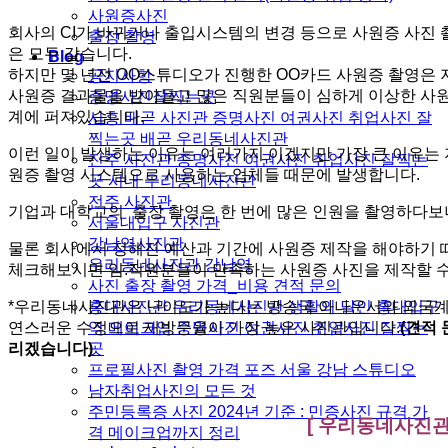
사원증사진
회사의 CI가 바뀌거나 출입시스템의 변경 등으로 사원증 사진 
출장 촬영
은 모두 같습니다.
Blog
하지만 몇 년전 OO스튜디오가 진행한 OO카드 사원증 촬영은 
공지사항
사원증 결과물을 받아들고 많은 직원분들이 심하게 이상한 사
증명사진잘찍는곳
계에 퍼져있습니다.
시흥 배곧 사진관 증명사진 여권사진 취업사진 잘
찍는곳 배곧 우리동네사진관
이런 일이 발생하는 이유는 여러가지 이겠지만 가장 큰 이유는
진주 사진관 증명사진 여권사진 취업사진 잘찍는
원증 촬영 시스템으로 사용하는 업체들 때문에 발생합니다.
곳 시내 우리동네사진관
전주 사진관
기업과 대학교의 출장 촬영은 한 번에 많은 인원을 촬영하다보
서울대입구 사진관
강남역사진관
물론 회사에서 정해진 예산과 기간에 사원증 제작을 해야하기 
우리동네사진관 강남역
체크해보시면 임.직원분들이 만족하는 사원증 사진을 제작할 수
사진 출장 촬영 가격_비용 견적 문의
홍대사진관 우리동네사진관 생활의 달인 홍대입구
*우리동네사진관은 난이도가 높다는 방송국 아나운서와 외국계 
역 메이크업 증명사진 여권사진 취업사진 잘찍는
연스러운 수정으로 재방문율이 가장 높은 사진관입니다.
(견적
곳
리겠습니다)
프로필사진 촬영 가격 포즈 서울 강남 스튜디오
남자취업사진의 모든 것
주민등록증 사진 2024년 기준 : 민증사진 규격 가
[ 우리동네사진관
격 메이크업까지 정리