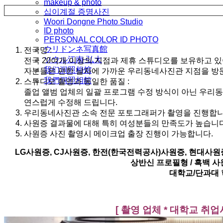
makeup & photo
십이계절 증명사진
Woori Dongne Photo Studio
ID photo
PERSONAL COLOR ID PHOTO
ウリドンネ写真館
전국망 :
ソウル江南·弘大
전국 20여개 이상의 지점과 제휴 스튜디오를 보유하고 
我们洞照相馆
자분들은 편한 날자에 가까운 우리동네사진관 지점을 방문
我們洞照相館
스튜디오 촬영과 동일한 품질 :
졸업 앨범 업체의 일괄 프로그램 수정 방식이 아닌 우리
연스럽게 수정해 드립니다.
우리동네사진관 소속 전문 포토그래퍼가 촬영을 진행합니
사원증 결과물에 대해 특히 여성분들의 만족도가 높습니다. 
사원증 사진 촬영시 메이크업 출장 진행이 가능합니다.
LG사원증, CJ사원증, 한전(한국전력공사)사원증, 현대사원
상반신 프로필형 / 흑백 사
대학교/단과대 
[ 촬영 업체 * 대학교 취업