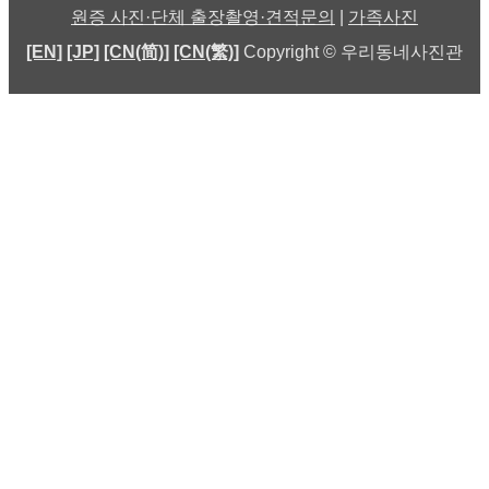
원증 사진·단체 출장촬영·견적문의
|
가족사진
[EN]
[JP]
[CN(简)]
[CN(繁)]
Copyright © 우리동네사진관