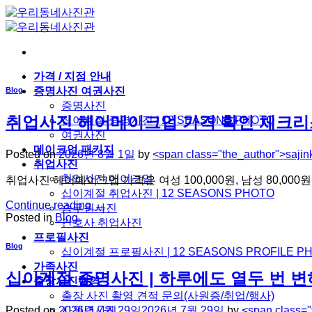
Skip
to
content
가격 / 지점 안내
증명사진 여권사진
Blog
증명사진
취업사진 헤어메이크업 가격 확인 체크리
십이계절 증명사진 | 12 SEASONS PHOTO
여권사진
메이크업 패키지
Posted on
2026년 8월 1일
by
<span class="the_author">saji
취업사진
취업사진 메이크업
취업사진 헤어메이크업 가격은 여성 100,000원, 남성 80,000
십이계절 취업사진 | 12 SEASONS PHOTO
Continue reading
→
승무원사진
Posted in
Blog
간호사 취업사진
프로필사진
Blog
십이계절 프로필사진 | 12 SEASONS PROFILE P
가족사진
십이계절 증명사진 | 하루에도 열두 번 
출장사진촬영
출장 사진 촬영 견적 문의(사원증/취업/행사)
Posted on
2026년 7월 29일
2026년 7월 29일
by
<span class=
사원증사진