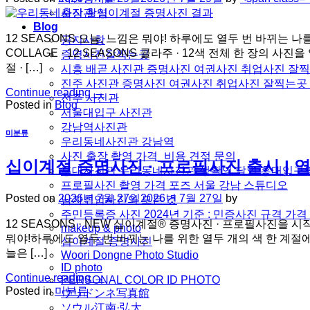
출장 촬영
Blog
12 SEASONS 오늘, 느낌은 뭐야! 하루에도 열두 번 바뀌는
공지사항
COLLAGE · 12 SEASONS 콜라주 · 12색 전체 한 장의 사
증명사진잘찍는곳
절 · […]
시흥 배곧 사진관 증명사진 여권사진 취업사진 잘
진주 사진관 증명사진 여권사진 취업사진 잘찍는곳
Continue reading
→
전주 사진관
Posted in
Blog
서울대입구 사진관
강남역사진관
미분류
우리동네사진관 강남역
사진 출장 촬영 가격_비용 견적 문의
십이계절 증명사진 · 프로필사진 출시 | 
홍대사진관 우리동네사진관 생활의 달인 홍대입구
프로필사진 촬영 가격 포즈 서울 강남 스튜디오
Posted on
2026년 7월 27일
2026년 7월 27일
by
남자취업사진의 모든 것
주민등록증 사진 2024년 기준 : 민증사진 규격 가
12 SEASONS · NEW 십이계절® 증명사진 · 프로필사진을
makeup & photo
뭐야!하루에도 열두 번 바뀌는 나를 위한 열두 개의 색 한 계절
십이계절 증명사진
늘은 […]
Woori Dongne Photo Studio
ID photo
Continue reading
→
PERSONAL COLOR ID PHOTO
Posted in
미분류
ウリドンネ写真館
ソウル江南·弘大