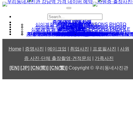
증명사진 여권사진
가격 / 지점 안내
십이계절 증명사진 | 12 SEASONS PHOTO
메이크업 패키지
취업사진
증명사진
여권사진
십이계절 취업사진 | 12 SEASONS PHOTO
프로필사진
취업사진 메이크업
간호사 취업사진
승무원사진
출장사진촬영
가족사진
십이계절 프로필사진 | 12 SEASONS PROFILE PHOTO
출장 사진 촬영 견적 문의(사원증/취업/행사)
Blog
사원증사진
출장 촬영
홍대사진관 우리동네사진관 생활의 달인 홍대입구역 메이크업 증명사진 여권사진 취업사진 잘찍는곳
프로필사진 촬영 가격 포즈 서울 강남 스튜디오
사진 출장 촬영 가격_비용 견적 문의
PERSONAL COLOR ID PHOTO
Woori Dongne Photo Studio
시흥 배곧 사진관 증명사진 여권사진 취업사진 잘찍는곳 배곧 우리동네사진관
남자취업사진의 모든 것
우리동네사진관 강남역
진주 사진관 증명사진 여권사진 취업사진 잘찍는곳 시내 우리동네사진관
서울대입구 사진관
주민등록증 사진 2024년 기준 : 민증사진 규격 가격 메이크업까지 정리
십이계절 증명사진
증명사진잘찍는곳
ウリドンネ写真館
Newsletter
ソウル江南·弘大
makeup & photo
강남역사진관
我们洞照相馆
我們洞照相館
전주 사진관
공지사항
ID photo
-
Home
|
증명사진
|
메이크업
|
취업사진
|
프로필사진
|
사원
증 사진·단체 출장촬영·견적문의
|
가족사진
[EN]
[JP]
[CN(简)]
[CN(繁)]
Copyright © 우리동네사진관