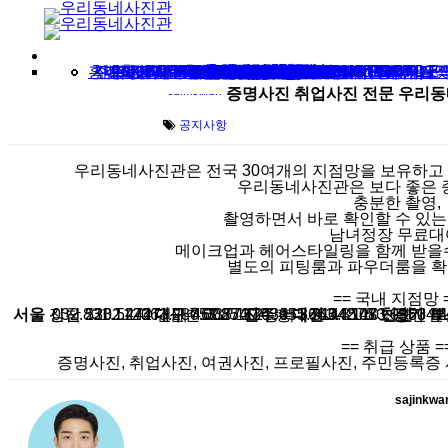
Skip to content
홍대사진관 우리동네사진관 생활의 달인 홍대입구역 메이크업 증명사진 여권사진 취업사진 잘찍는곳
프로필사진 촬영 가격 포즈 서울 강남 스튜디오
십이계절 증명사진 | 12 SEASONS PHOTO
십이계절 취업사진 | 12 SEASONS PHOTO
출장 사진 촬영 견적 문의(사원증/취업/행사)
사진 출장 촬영 가격_비용 견적 문의
PERSONAL COLOR ID PHOTO
Woori Dongne Photo Studio
시흥 배곧 사진관 증명사진 여권사진 취업사진 잘찍는곳 배곧 우리동네사진관
증명사진 여권사진
남자취업사진의 모든 것
우리동네사진관 강남역
메이크업 패키지
가격 / 지점 안내
진주 사진관 증명사진 여권사진 취업사진 잘찍는곳 시내 우리동네사진관
출장사진촬영
취업사진 메이크업
서울대입구 사진관
주민등록증 사진 2024년 기준 : 민증사진 규격 가격 메이크업까지 정리
십이계절 증명사진
증명사진잘찍는곳
ウリドンネ写真館
프로필사진
ソウル江南·弘大
간호사 취업사진
makeup & photo
취업사진
가족사진
강남역사진관
我们洞照相馆
我們洞照相館
전주 사진관
승무원사진
사원증사진
Blog
출장 촬영
증명사진
여권사진
공지사항
ID photo
십이계절 프로필사진 | 12 SEASONS PROFILE PHOTO
증명사진 취업사진 전문 우리동
sajinkwan
공지사항
우리동네사진관은 전국 30여개의 지점망을 보유하고
우리동네사진관은 보다 좋은 
충분한 촬영,
촬영하면서 바로 확인할 수 있는
남녀정장 무료대
메이크업과 헤어스타일링을 함께 받을수
별도의 피팅룸과 파우더룸을 확
== 국내 지점망 
서울
강남 533.5242 건대 462.7737 강서 3663.4575 노량진 813.5879 대학로 747.4789 서울대 875.5870 잠실신천 2202.4747 신촌 335.1121 홍대 3144.1101
032.831.1123
063.287.0087
대구
053.254.3634
진주
055.743.3107
대전
042.483.0353
천안
경기
041.
일산
부
== 취급 상품 =
증명사진, 취업사진, 여권사진, 프로필사진, 주민등록증
sajinkwa